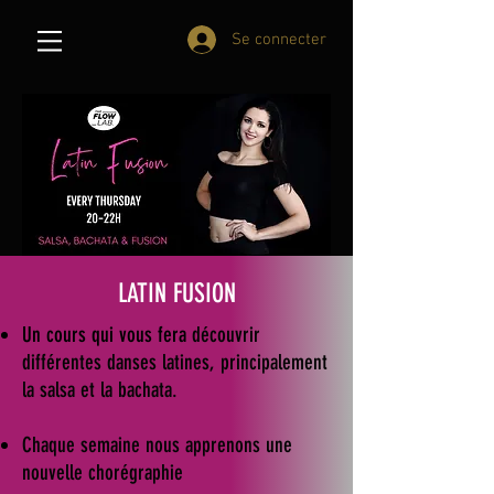
Se connecter
LATIN FUSION
Un cours qui vous fera
découvrir
différentes danses latines, principalement
la salsa et la bachata.
C
haque semaine nous apprenons une
nouvelle chorégraphie